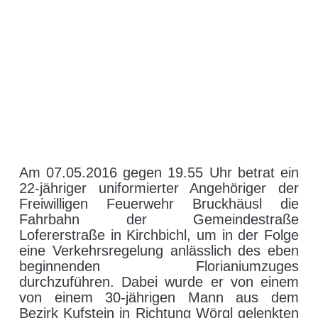
T / KU | Verkehrsunfall
in Bruckhäusl
8. Mai 2016