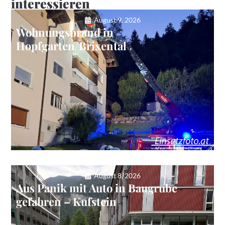
interessieren
August 9, 2026
Wohnungsbrand in
Hopfgarten/Brixental
August 8, 2026
Aus Panik mit Auto in Baugrube
gefahren – Kufstein