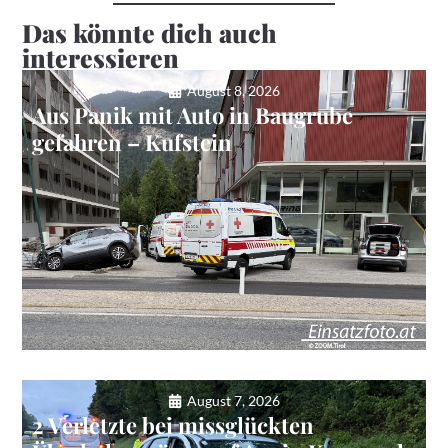
Das könnte dich auch
interessieren
August 8, 2026
Aus Panik mit Auto in Baugrube
gefahren – Kufstein
August 7, 2026
2 Verletzte bei missglückten