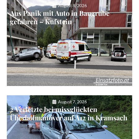
August 8, 2026
Aus Panik mit Auto in Baugrube
gefahren – Kufstein
August 7, 2026
2 Verletzte bei missglückten
Überholmanöver auf A12 in Kramsach