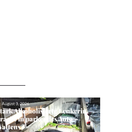
August 3, 2026
tark Alkoholisierte Lenkerin
racht in parkendes Auto –
attens