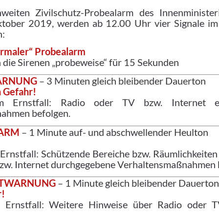
hweiten Zivilschutz-Probealarm des Innenministe
tober 2019, werden ab 12.00 Uhr vier Signale im
n:
ormaler“ Probealarm
 die Sirenen „probeweise“ für 15 Sekunden
WARNUNG
– 3 Minuten gleich bleibender Dauerton
 Gefahr!
 Ernstfall: Radio oder TV bzw. Internet ei
ahmen befolgen.
LARM
– 1 Minute auf- und abschwellender Heulton
nstfall: Schützende Bereiche bzw. Räumlichkeiten
zw. Internet durchgegebene Verhaltensmaßnahmen 
ENTWARNUNG
– 1 Minute gleich bleibender Dauerton
r!
rnstfall: Weitere Hinweise über Radio oder T