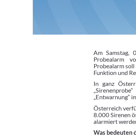
Am Samstag, 03
Probealarm vo
Probealarm soll 
Funktion und Re
In ganz Öster
„Sirenenprobe
„Entwarnung“ im
Österreich verf
8.000 Sirenen ö
alarmiert werde
Was bedeuten di