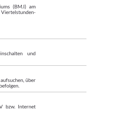
riums (BM.I) am
 Viertelstunden-
nschalten und
 aufsuchen, über
befolgen.
V bzw. Internet