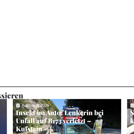
ssieren
August 3, 2026
Insekt im Auto: Lenkerin bei
S
Unfall auf B173 verletzt –
k
Kufstein
W