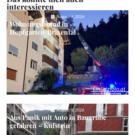
interessieren
August 9, 2026
Wohnungsbrand in
Hopfgarten/Brixental
August 8, 2026
Aus Panik mit Auto in Baugrube
gefahren – Kufstein