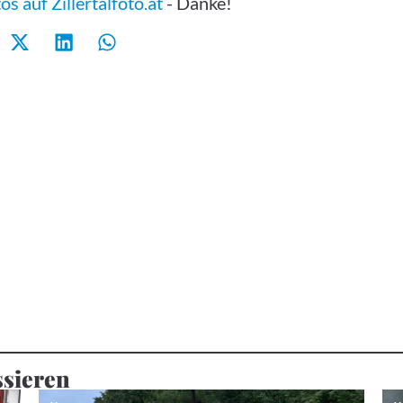
s auf Zillertalfoto.at
- Danke!
ssieren