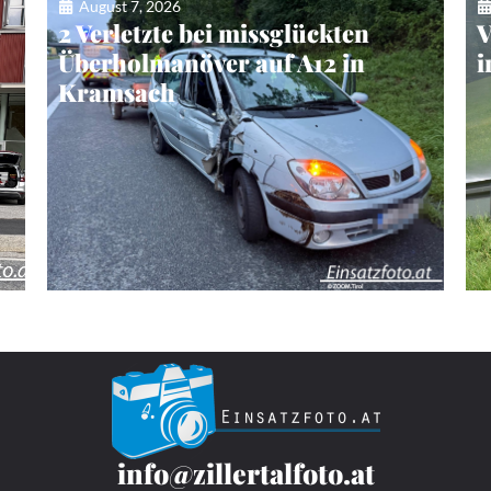
August 7, 2026
e
2 Verletzte bei missglückten
V
Überholmanöver auf A12 in
i
Kramsach
info@zillertalfoto.at