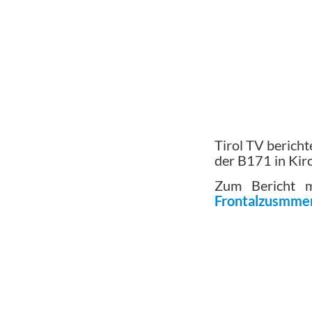
Tirol TV berich
der B171 in Kirc
Zum Bericht m
Frontalzusmmen