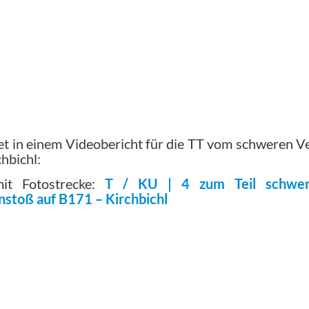
tet in einem Videobericht für die TT vom schweren Ve
hbichl:
it Fotostrecke:
T / KU | 4 zum Teil schwerv
stoß auf B171 – Kirchbichl