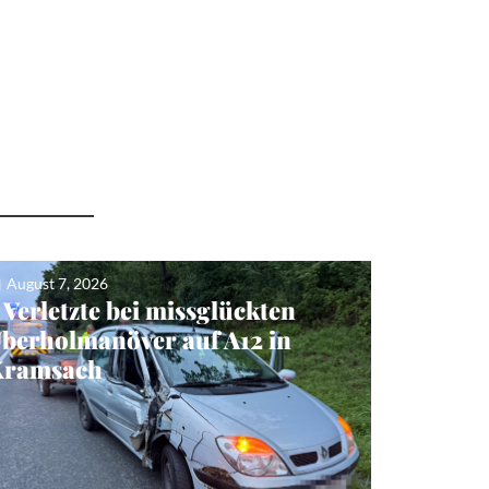
August 7, 2026
 Verletzte bei missglückten
berholmanöver auf A12 in
Kramsach