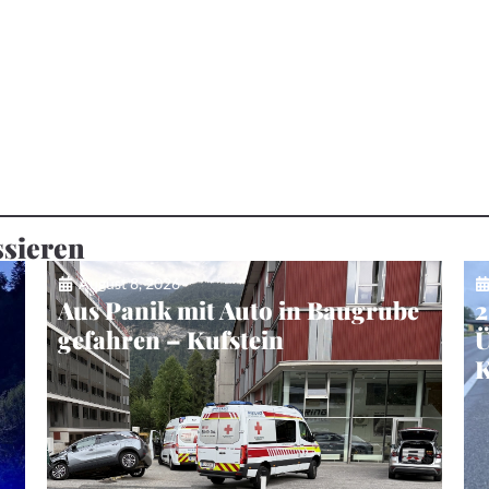
ssieren
August 8, 2026
Aus Panik mit Auto in Baugrube
2
gefahren – Kufstein
Ü