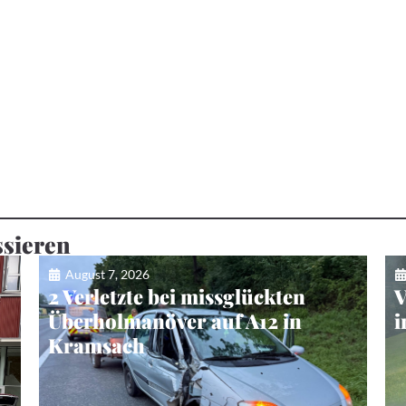
ssieren
August 7, 2026
e
2 Verletzte bei missglückten
V
Überholmanöver auf A12 in
i
Kramsach