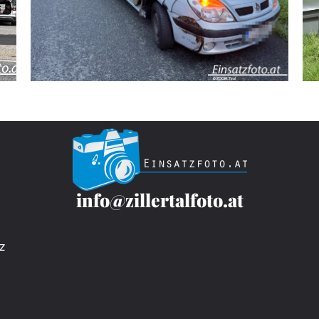
info@zillertalfoto.at
z