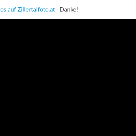
s auf Zillertalfoto.at
- Danke!