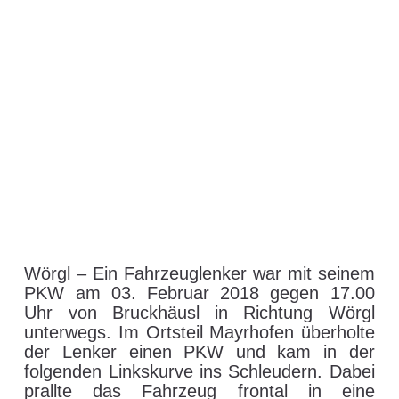
T / KU | Missglücktes
Überholmanöver endet
mit Totalschaden –
Wörgl
4. Februar 2018