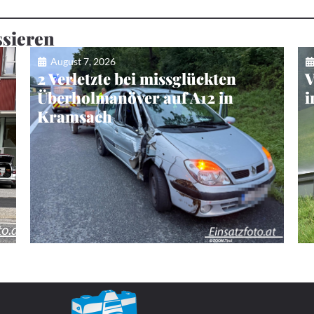
ssieren
August 7, 2026
e
2 Verletzte bei missglückten
V
Überholmanöver auf A12 in
i
Kramsach