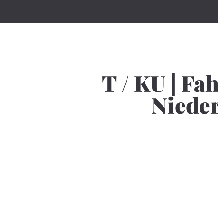
T / KU | Fa
Niede