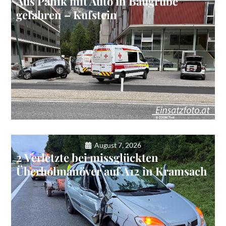
Aus Panik mit Auto in Baugrube
gefahren – Kufstein
August 7, 2026
2 Verletzte bei missglückten
Überholmanöver auf A12 in Kramsach