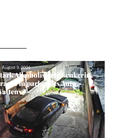
August 3, 2026
tark Alkoholisierte Lenkerin
racht in parkendes Auto –
attens