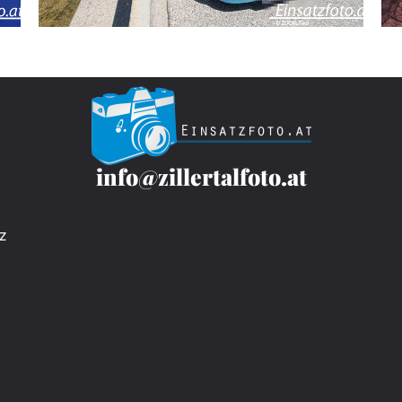
info@zillertalfoto.at
z