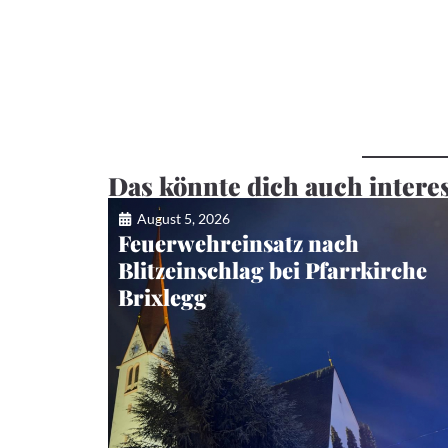
Das könnte dich auch intere
August 5, 2026
Feuerwehreinsatz nach
Blitzeinschlag bei Pfarrkirche
Brixlegg