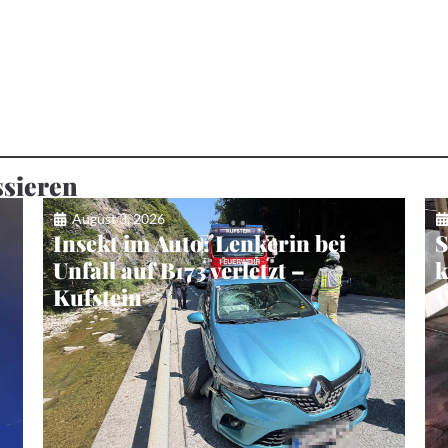
ssieren
August 3, 2026
Insekt im Auto: Lenkerin bei
S
Unfall auf B173 verletzt –
k
Kufstein
W