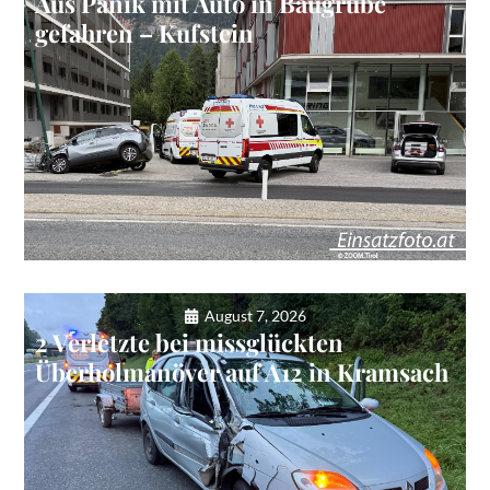
Aus Panik mit Auto in Baugrube
gefahren – Kufstein
August 7, 2026
2 Verletzte bei missglückten
Überholmanöver auf A12 in Kramsach