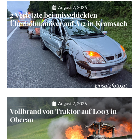
August 7, 2026
2 Verletzte bei missglückten
Überholmanöver auf A12 in Kramsach
August 7, 2026
Vollbrand von Traktor auf L003 in
Oberau