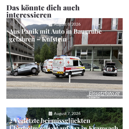
Das könnte dich auch
interessieren
August 8, 2026
Aus Panik mit Auto in Baugrube
gefahren – Kufstein
August 7, 2026
2 Verletzte bei missglückten
Überholmanöver auf A12 in Kramsach